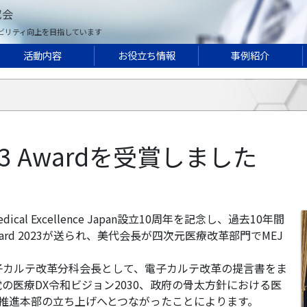
究会
ビリティ向上を目指しています
活動内容
お役立ち情報
事例紹介
23 Awardを受賞しました
l Excellence Japan設立10周年を記念し、過去10年間
ard 2023が送られ、美代会長が四次元医療改革部門でMEJ
子カルテ改革分科会長として、電子カルテ改革の提言書をま
の医療DX令和ビジョン2030、政府の骨太方針における医
X推進本部の立ち上げへとつながったことによります。