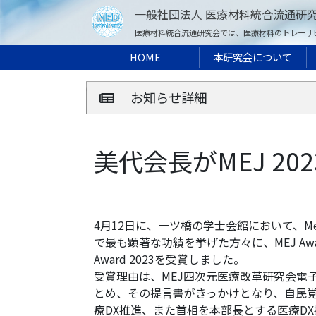
一般社団法人 医療材料統合流通研
医療材料統合流通研究会では、医療材料のトレーサ
HOME
本研究会について
お知らせ詳細
美代会長がMEJ 20
4月12日に、一ツ橋の学士会館において、Medica
で最も顕著な功績を挙げた方々に、MEJ Aw
Award 2023を受賞しました。
受賞理由は、MEJ四次元医療改革研究会電
とめ、その提言書がきっかけとなり、自民党
療DX推進、また首相を本部長とする医療D