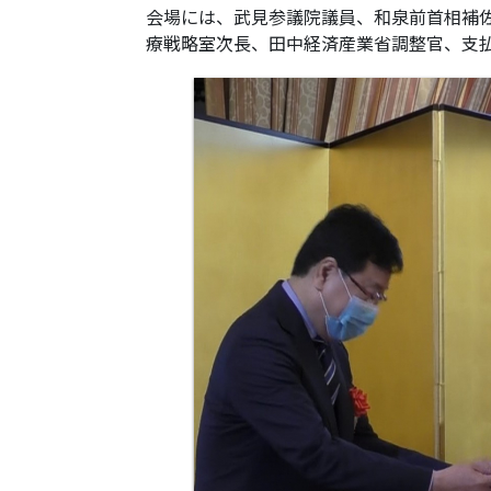
会場には、武見参議院議員、和泉前首相補
療戦略室次長、田中経済産業省調整官、支